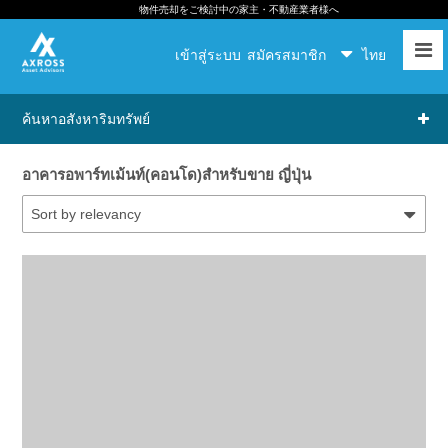
物件売却をご検討中の家主・不動産業者様へ
เข้าสู่ระบบ
สมัครสมาชิก
ไทย
ค้นหาอสังหาริมทรัพย์
อาคารอพาร์ทเม้นท์(คอนโด)สำหรับขาย ญี่ปุ่น
Sort by relevancy