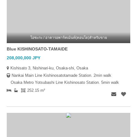
โอซะกะ / อาคารอพาร์ทเม้นท์(คอนโด)สำหรับขาย
Blue KISHINOSATO-TAMAIDE
208,000,000 JPY
Kishisato 3, Nishinari-ku, Osaka-shi, Osaka
Nankai Main Line Kishinosatotamade Station. 2min walk
Osaka Metro Yotsubashi Line Kishinosato Station. 5min walk
252.15 m²