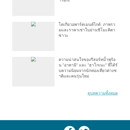
าโอกะ
โตเกียวอพาร์ตเมนต์ไกด์: ภาพรว
มและราคาเช่าในย่านชิโมะคิตา
ซาวะ
ความน่าสนใจของรีสอร์ทน้ำพุร้อ
น "อาตามิ" และ "ฮาโกเนะ" ที่ได้รั
บความนิยมจากนักท่องเที่ยวต่างช
าติและคนรุ่นใหม่
ดูบทความทั้งหมด